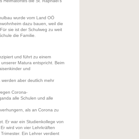
es Heimatortes die St. Raphael's
Schulbau wurde vom Land OÖ
enwohnheim dazu bauen, weil die
ür sie ist der Schulweg zu weit
Schule die Familie.
nzipiert und führt zu einem
r unserer Matura entspricht. Beim
aisenkinder und
 werden aber deutlich mehr
wegen Corona-
anda alle Schulen und alle
verhungern, als an Corona zu
et. Er war ein Studienkollege von
 Er wird von vier Lehrkräften
 Trimester. Ein Lehrer verdient