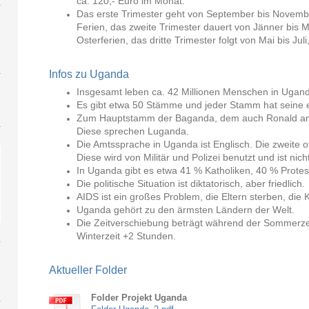
ca. 120,- Euro im Monat.
Das erste Trimester geht von September bis Novemb
Ferien, das zweite Trimester dauert von Jänner bis
Osterferien, das dritte Trimester folgt von Mai bis Ju
Infos zu Uganda
Insgesamt leben ca. 42 Millionen Menschen in Ugan
Es gibt etwa 50 Stämme und jeder Stamm hat seine 
Zum Hauptstamm der Baganda, dem auch Ronald angeh
Diese sprechen Luganda.
Die Amtssprache in Uganda ist Englisch. Die zweite off
Diese wird von Militär und Polizei benutzt und ist nich
In Uganda gibt es etwa 41 % Katholiken, 40 % Prote
Die politische Situation ist diktatorisch, aber friedlich.
AIDS ist ein großes Problem, die Eltern sterben, die 
Uganda gehört zu den ärmsten Ländern der Welt.
Die Zeitverschiebung beträgt während der Sommerze
Winterzeit +2 Stunden.
Aktueller Folder
Folder Projekt Uganda