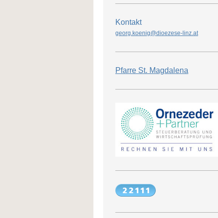
Kontakt
georg.koenig@dioezese-linz.at
Pfarre St. Magdalena