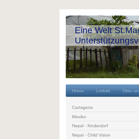
Eine Welt St.Ma
Unterstützungsve
Home
Leitbild
Über un
Cartagena
Mexiko
Nepal - Kinderdorf
Nepal - Child Vision