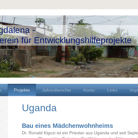
gdalena -
rein für Entwicklungshilfeprojekte
s
Projekte
Jahresberichte
Konto
Links
Imp
Uganda
Bau eines Mädchenwohnheims
Dr. Ronald Kigozi ist ein Priester aus Uganda und seit Sept