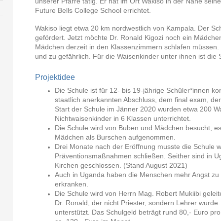
unserer Pfarre tätig. Er hat im Ort Wakiso in der Nähe sein
Future Bells College School errichtet.
Wakiso liegt etwa 20 km nordwestlich von Kampala. Der 
gefördert. Jetzt möchte Dr. Ronald Kigozi noch ein Mädch
Mädchen derzeit in den Klassenzimmern schlafen müssen. F
und zu gefährlich. Für die Waisenkinder unter ihnen ist die 
Projektidee
Die Schule ist für 12- bis 19-jährige Schüler*innen ko
staatlich anerkannten Abschluss, dem final exam, de
Start der Schule im Jänner 2020 wurden etwa 200 W
Nichtwaisenkinder in 6 Klassen unterrichtet.
Die Schule wird von Buben und Mädchen besucht, es
Mädchen als Burschen aufgenommen.
Drei Monate nach der Eröffnung musste die Schule 
Präventionsmaßnahmen schließen. Seither sind in Ug
Kirchen geschlossen. (Stand August 2021)
Auch in Uganda haben die Menschen mehr Angst zu 
erkranken.
Die Schule wird von Herrn Mag. Robert Mukiibi geleit
Dr. Ronald, der nicht Priester, sondern Lehrer wurde.
unterstützt. Das Schulgeld beträgt rund 80,- Euro pro