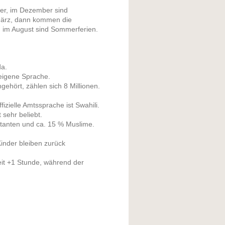
er, im Dezember sind
 März, dann kommen die
li, im August sind Sommerferien.
da.
eigene Sprache.
ört, zählen sich 8 Millionen.
izielle Amtssprache ist Swahili.
t sehr beliebt.
stanten und ca. 15 % Muslime.
Kinder bleiben zurück
it +1 Stunde, während der